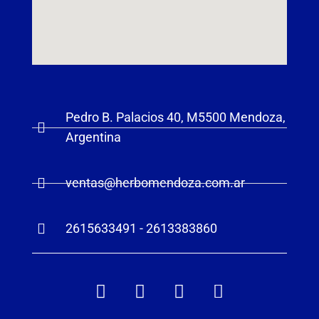
i
a
l
S
i
n
Pedro B. Palacios 40, M5500 Mendoza,
A
Argentina
l
c
ventas@herbomendoza.com.ar
o
h
2615633491 - 2613383860
o
l