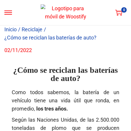
0
Inicio
/
Reciclaje
/
¿Cómo se reciclan las baterías de auto?
P
02/11/2022
0
u
2
b
/
¿Cómo se reciclan las baterías
l
1
de auto?
i
1
c
/
Como todos sabemos, la batería de un
a
2
vehículo tiene una vida útil que ronda, en
d
0
promedio,
los tres años.
o
2
Según las Naciones Unidas, de las 2.500.000
e
2
toneladas de plomo que se producen