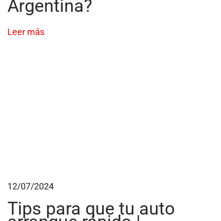
Argentina?
a
d
Leer más
a
p
a
r
a
s
i
s
t
e
m
12/07/2024
a
s
Tips para que tu auto
s