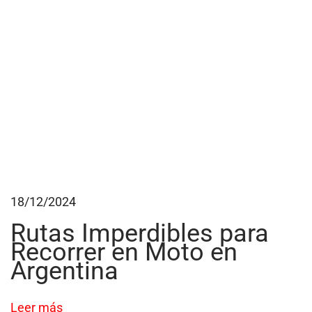
n
c
i
a
s
d
e
i
n
s
18/12/2024
t
a
Rutas Imperdibles para
l
Recorrer en Moto en
Argentina
a
r
u
Leer más