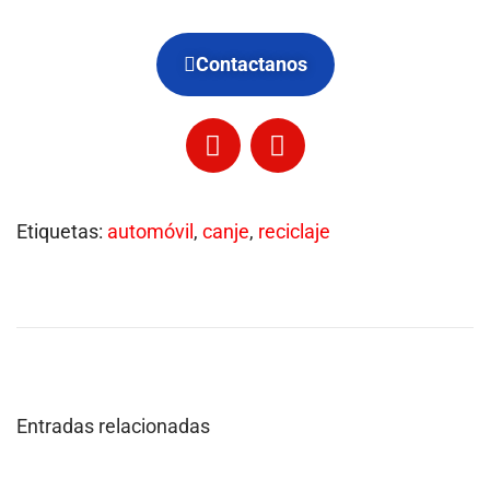
Contactanos
Etiquetas
:
automóvil
,
canje
,
reciclaje
C
o
n
s
e
c
Entradas relacionadas
u
e