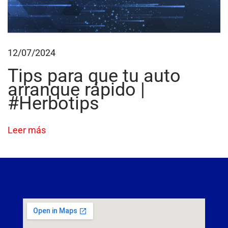
a
j
a
12/07/2024
r
Tips para que tu auto
arranque rápido |
#Herbotips
Leer más