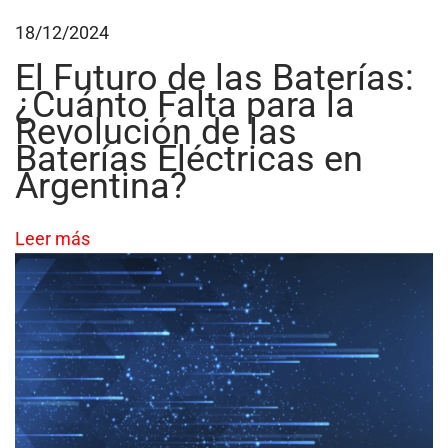
e
18/12/2024
r
El Futuro de las Baterías:
e
¿Cuánto Falta para la
n
Revolución de las
c
Baterías Eléctricas en
u
Argentina?
e
n
Leer más
t
a
p
a
r
a
v
i