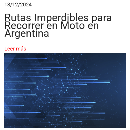
18/12/2024
o
l
Rutas Imperdibles para
1
Recorrer en Moto en
Argentina
0
f
a
Leer más
c
t
o
r
e
s
a
t
e
n