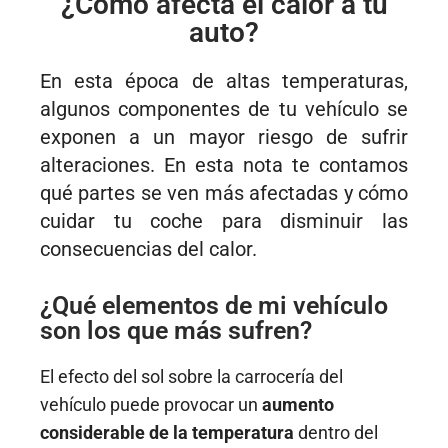
¿Cómo afecta el calor a tu
l
0
auto?
i
1
c
/
En esta época de altas temperaturas,
a
2
algunos componentes de tu vehículo se
d
0
exponen a un mayor riesgo de sufrir
o
2
alteraciones. En esta nota te contamos
e
3
qué partes se ven más afectadas y cómo
l
cuidar tu coche para disminuir las
consecuencias del calor.
¿Qué elementos de mi vehículo
son los que más sufren?
El efecto del sol sobre la carrocería del
vehículo puede provocar un
aumento
considerable de la temperatura
dentro del