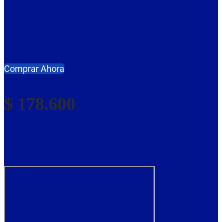
Comprar Ahora
$
178.600
ELPRA 12V 24AH
(TRACTOR
CORTACÉSPED)