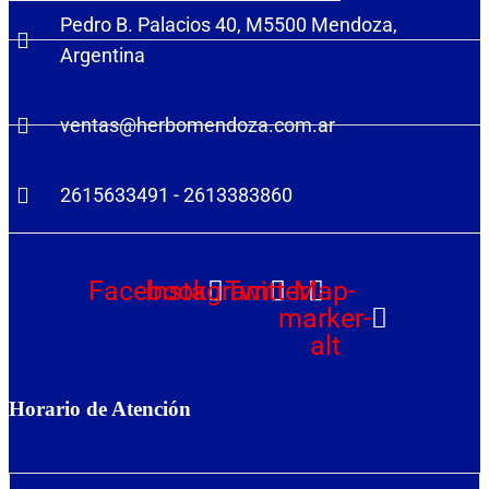
Pedro B. Palacios 40, M5500 Mendoza,
Argentina
ventas@herbomendoza.com.ar
2615633491 - 2613383860
Facebook
Instagram
Twitter
Map-
marker-
alt
Horario de Atención