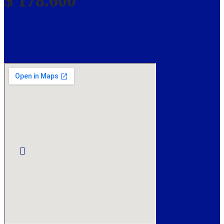
$
178.600
ELPRA 12V 24AH
(TRACTOR
CORTACÉSPED)