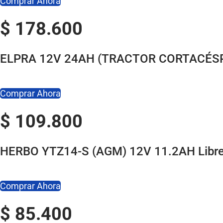
Comprar Ahora
A
4
$
178.600
6
0
ELPRA 12V 24AH (TRACTOR CORTACÉS
L
i
b
Comprar Ahora
r
$
109.800
e
M
a
HERBO YTZ14-S (AGM) 12V 11.2AH Libre
n
t
Comprar Ahora
e
n
$
85.400
i