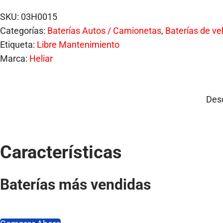
a
i
L
c
d
SKU:
03H0015
I
i
o
Categorías:
Baterías Autos / Camionetas
,
Baterías de ve
A
ó
Etiqueta:
Libre Mantenimiento
R
n
Marca:
Heliar
F
6
0
Desc
H
D
1
2
Características
-
6
Baterías más vendidas
0
C
C