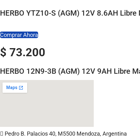
m
HERBO YTZ10-S (AGM) 12V 8.6AH Libre 
i
e
n
Comprar Ahora
t
o
$
73.200
c
a
HERBO 12N9-3B (AGM) 12V 9AH Libre M
n
t
i
d
a
d
Pedro B. Palacios 40, M5500 Mendoza, Argentina