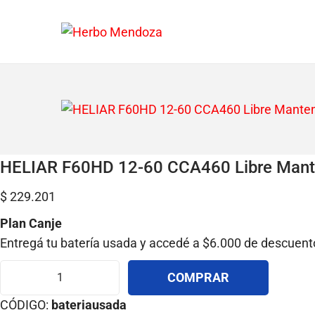
S
S
a
a
l
l
t
t
a
a
r
r
a
a
HELIAR F60HD 12-60 CCA460 Libre Mant
l
l
$
229.201
a
c
n
o
Plan Canje
a
n
Entregá tu batería usada y accedé a $6.000 de descuento
v
t
e
e
COMPRAR
H
g
n
CÓDIGO:
bateriausada
E