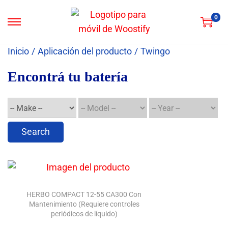
0
S
S
a
a
Inicio
/
Aplicación del producto
/
Twingo
l
l
t
t
Encontrá tu batería
a
a
r
r
a
a
l
l
Search
a
c
n
o
a
n
v
t
HERBO COMPACT 12-55 CA300 Con
e
e
Mantenimiento (Requiere controles
g
n
periódicos de líquido)
a
i