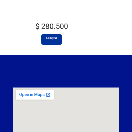
$
280.500
Comprar