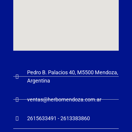
Pedro B. Palacios 40, M5500 Mendoza,
Argentina
ventas@herbomendoza.com.ar
2615633491 - 2613383860